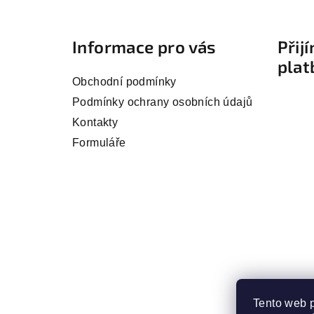
á
Informace pro vás
Přij
p
plat
a
Obchodní podmínky
t
Podmínky ochrany osobních údajů
Kontakty
í
Formuláře
Tento web 