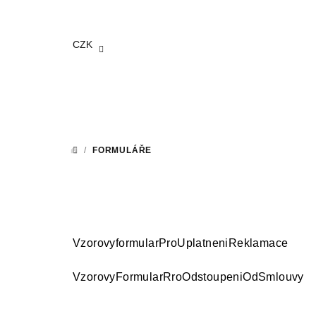
Přejít
na
obsah
CZK
/
FORMULÁŘE
DOMŮ
VzorovyformularProUplatneniReklamace
VzorovyFormularRroOdstoupeniOdSmlouvy
Z