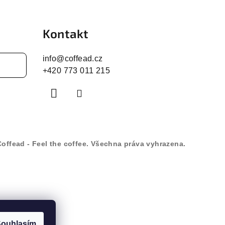
Kontakt
info
@
coffead.cz
+420 773 011 215
Coffead - Feel the coffee
. Všechna práva vyhrazena.
ouhlasím