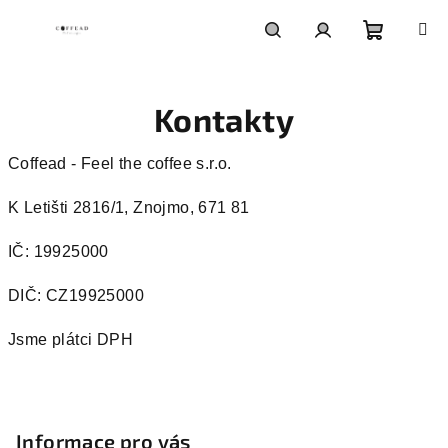
Přejít
na
obsah
Nákupn
Hledat
Přihlášení
Kontakty
košík
Coffead - Feel the coffee s.r.o.
K Letišti 2816/1, Znojmo, 671 81
IČ: 19925000
DIČ: CZ19925000
Jsme plátci DPH
Z
á
p
Informace pro vás